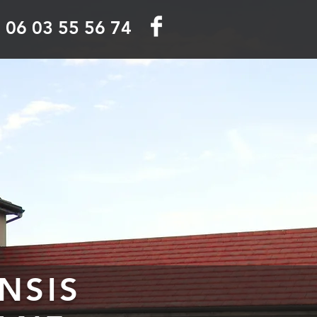
06 03 55 56 74
:
NSIS