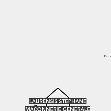
Reto
LAURENSIS STEPHANE
ç
MA
ONNERIE GENERALE